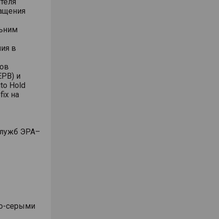
теля
ращения
льним
ия в
сов
PB) и
to Hold
ix на
служб ЭРА–
ло-серыми