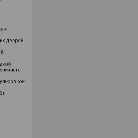
кал
их дверей
 6
овкой
сничного
гулировкой
S)