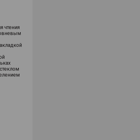
я чтения
ровневым
накладкой
ой
ьках
стеклом
делением