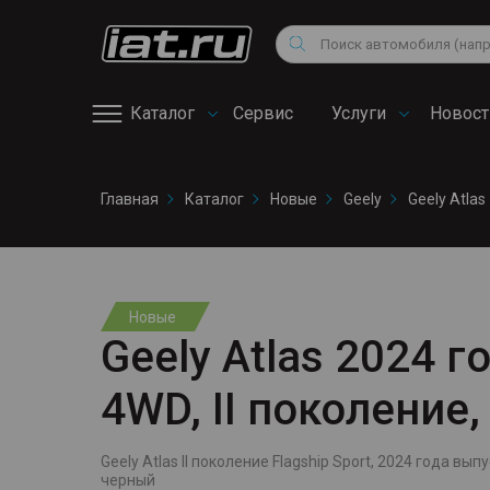
Мотоциклы
Vo
Снегоходы
Поиск
Au
Квадроциклы
Ci
Каталог
Сервис
Услуги
Новост
Онлайн запись на
Главная
Каталог
Новые
Geely
Geely Atlas
сервис
Новые
Geely Atlas 2024 го
4WD, II поколение
Geely Atlas II поколение Flagship Sport, 2024 года выпу
черный