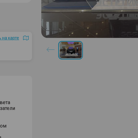
 на карте
вета
затели
вом
я