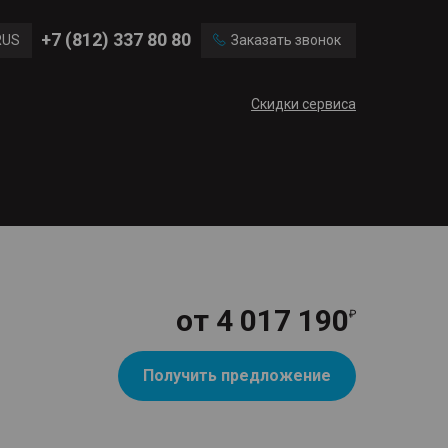
Ford
Land Rover
+7 (812) 337 80 80
RUS
Заказать звонок
Volvo
Cadillac
ENG
Скидки сервиса
CN
от
4 017 190
Получить предложение