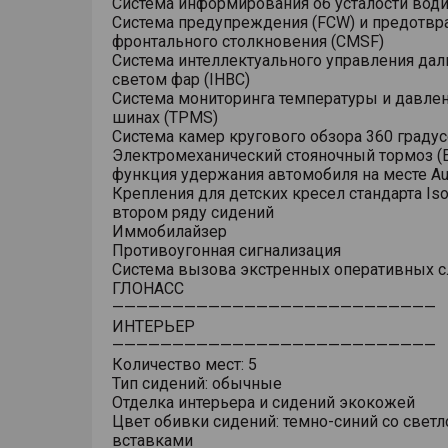
Система информирования об усталости води
Система предупреждения (FCW) и предотв
фронтального столкновения (CMSF)
Система интеллектуального управления да
светом фар (IHBC)
Система мониторинга температуры и давлен
шинах (TPMS)
Система камер кругового обзора 360 граду
Электромеханический стояночный тормоз (E
функция удержания автомобиля на месте Au
Крепления для детских кресел стандарта Isof
втором ряду сидений
Иммобилайзер
Противоугонная сигнализация
Система вызова экстренных оперативных 
ГЛОНАСС
———————————————————————————
ИНТЕРЬЕР
———————————————————————————
Количество мест: 5
Тип сидений: обычные
Отделка интерьера и сидений экокожей
Цвет обивки сидений: темно-синий со свет
вставками