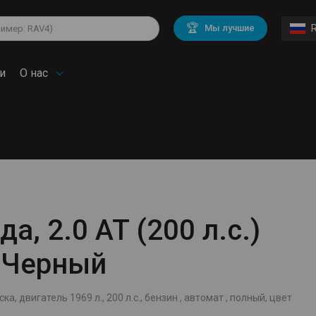
lkswagen
Mitsubishi
BMW
🏆
Мы лучшие
di
Chevrolet
Mercedes Benz
troen
Mini
и
О нас
да, 2.0 AT (200 л.с.)
, Черный
ска, двигатель 1969 л., 200 л.с., бензин , автомат , полный, цвет