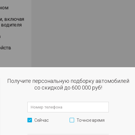
аном
и, включая
 водителя
а
ойств
тью
Получите персональную подборку автомобилей
ономичный,
со скидкой до 600 000 руб!
0.2 дюймов
на ключе
Сейчас
Точное время
SI)