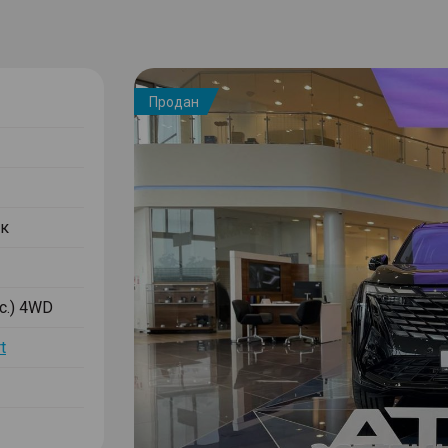
Продан
к
.с.) 4WD
t