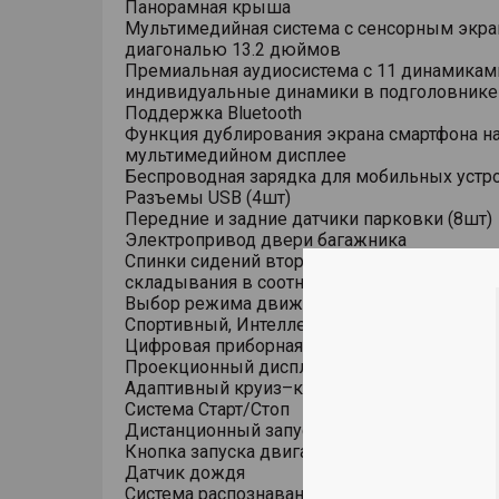
Панорамная крыша
Мультимедийная система с сенсорным экр
диагональю 13.2 дюймов
Премиальная аудиосистема с 11 динамикам
индивидуальные динамики в подголовнике
Поддержка Bluetooth
Функция дублирования экрана смартфона н
мультимедийном дисплее
Беспроводная зарядка для мобильных устр
Разъемы USB (4шт)
Передние и задние датчики парковки (8шт)
Электропривод двери багажника
Спинки сидений второго ряда с возможнос
складывания в соотношении 60:40
Выбор режима движения (Комфортный, Эк
Спортивный, Интеллектуальный)
Цифровая приборная панель диагональю 1
Проекционный дисплей (HUD)
Адаптивный круиз–контроль (ACC)
Система Старт/Стоп
Дистанционный запуск двигателя кнопкой 
Кнопка запуска двигателя
Датчик дождя
Система распознавания дорожных знаков (T