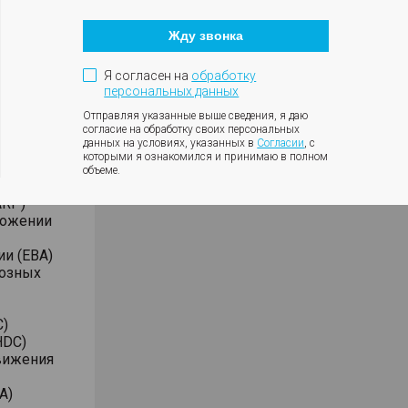
Кнопка
боковых
закрытия
Жду звонка
модального
и
окна
Я согласен на
обработку
персональных данных
Отправляя указанные выше сведения, я даю
согласие на обработку своих персональных
овые,
данных на условиях, указанных в
Согласии
, с
которыми я ознакомился и принимаю в полном
объеме.
 (ESC)
ARP)
можении
и (EBA)
мозных
C)
HDC)
вижения
A)