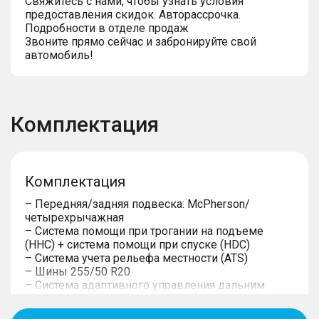
Свяжитесь с нами, чтобы узнать условия
предоставления скидок. Авторассрочка.
Подробности в отделе продаж
Звоните прямо сейчас и забронируйте свой
автомобиль!
Комплектация
Комплектация
– Передняя/задняя подвеска: McPherson/
четырехрычажная
– Система помощи при трогании на подъеме
(HHC) + система помощи при спуске (HDC)
– Система учета рельефа местности (ATS)
– Шины 255/50 R20
– Система адаптивного управления дальним
светом фар (с функцией HMA)
– Ремни безопасности левого и правого сидений