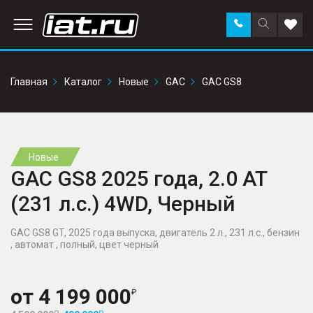
Заказать
Поиск
Доба
звонок
по
в
сайту
избр
Главная
Каталог
Новые
GAC
GAC GS8
Новые
GAC GS8 2025 года, 2.0 AT
(231 л.с.) 4WD, Черный
GAC GS8 GT, 2025 года выпуска, двигатель 2 л., 231 л.с., бензин
, автомат , полный, цвет черный
от
4 199 000