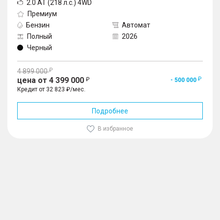
2.0 AT (218 л.с.) 4WD
Премиум
Бензин
Автомат
Полный
2026
Черный
4 899 000
цена от 4 399 000
- 500 000
Кредит от 32 823 ₽/мес.
Подробнее
В избранное
1
/
10