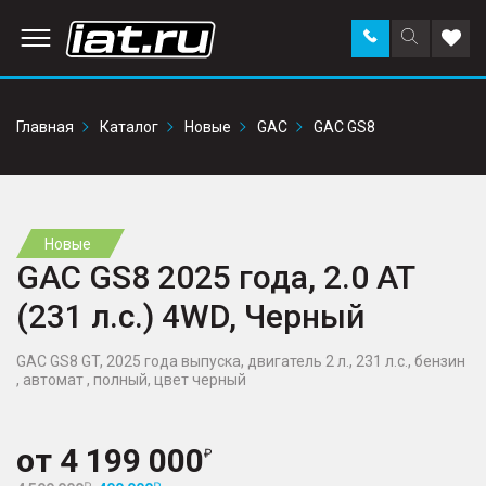
Заказать
Поиск
Доба
звонок
по
в
сайту
избр
Главная
Каталог
Новые
GAC
GAC GS8
Новые
GAC GS8 2025 года, 2.0 AT
(231 л.с.) 4WD, Черный
GAC GS8 GT, 2025 года выпуска, двигатель 2 л., 231 л.с., бензин
, автомат , полный, цвет черный
от
4 199 000