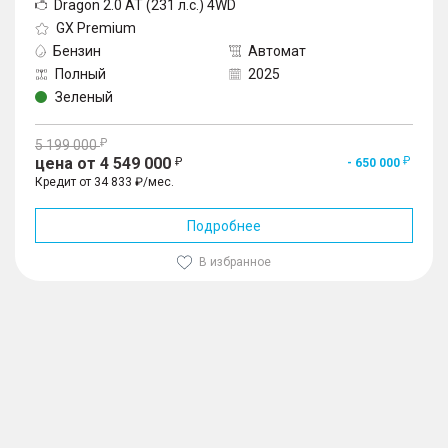
Dragon 2.0 AT (231 л.с.) 4WD
GX Premium
Бензин
Автомат
Полный
2025
Зеленый
5 199 000
цена от 4 549 000
- 650 000
Кредит от 34 833 ₽/мес.
Подробнее
В избранное
1
/
10