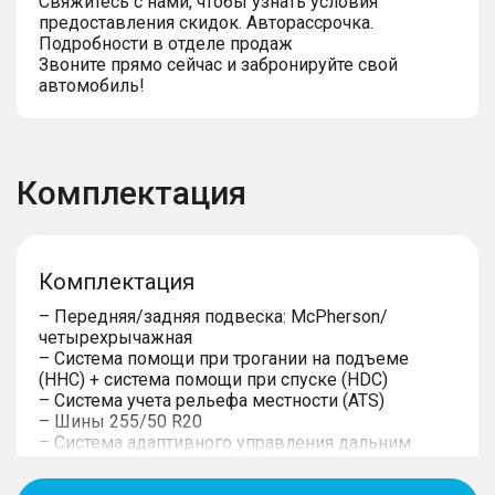
Свяжитесь с нами, чтобы узнать условия
предоставления скидок. Авторассрочка.
Подробности в отделе продаж
Звоните прямо сейчас и забронируйте свой
автомобиль!
Комплектация
Комплектация
– Передняя/задняя подвеска: McPherson/
четырехрычажная
– Система помощи при трогании на подъеме
(HHC) + система помощи при спуске (HDC)
– Система учета рельефа местности (ATS)
– Шины 255/50 R20
– Система адаптивного управления дальним
светом фар (с функцией HMA)
– Ремни безопасности левого и правого сидений