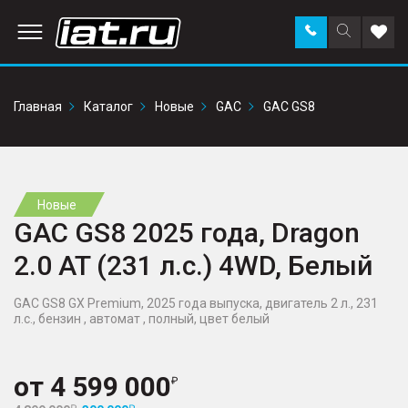
Заказать
Поиск
Доба
звонок
по
в
сайту
избр
Главная
Каталог
Новые
GAC
GAC GS8
Новые
GAC GS8 2025 года, Dragon
2.0 AT (231 л.с.) 4WD, Белый
GAC GS8 GX Premium, 2025 года выпуска, двигатель 2 л., 231
л.с., бензин , автомат , полный, цвет белый
от
4 599 000