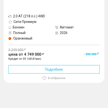
– Система предупреждения при выезде задним
ходом (RCTA)
– Система экстренного удержания в полосе
движения (ELKA)
2.0 AT (218 л.с.) 4WD
– Система автоматической парковки (APA)
Сити Премиум
– Система адаптивного круиз-контроля (ACC)
Бензин
Автомат
– Активная система помощи при торможении
(AEB) + система предупреждения об угрозе
Полный
2026
фронтального столкновения (FCW)
Оранжевый
5 249 000
цена от 4 749 000
- 500 000
Кредит от 35 168 ₽/мес.
Подробнее
В избранное
1
/
10