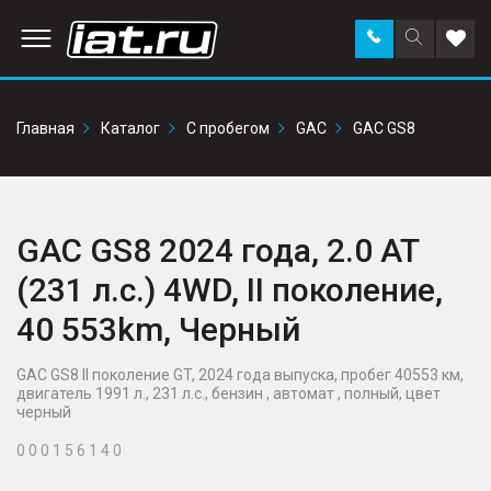
Заказать
Поиск
Доба
звонок
по
в
сайту
избр
Главная
Каталог
С пробегом
GAC
GAC GS8
GAC GS8 2024 года, 2.0 AT
(231 л.с.) 4WD, II поколение,
40 553km, Черный
GAC GS8 II поколение GT, 2024 года выпуска, пробег 40553 км,
двигатель 1991 л., 231 л.с., бензин , автомат , полный, цвет
черный
0 0 0 1 5 6 1 4 0