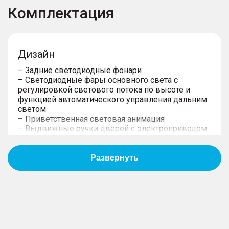
Комплектация
Дизайн
– Задние светодиодные фонари
– Светодиодные фары основного света c
регулировкой светового потока по высоте и
функцией автоматического управления дальним
светом
– Приветственная световая анимация
– Выдвижные ручки дверей с электроприводом
– Кнопки для открывания дверей с
электроприводом изнутри
– Электропривод складывания зеркал и память
настроек
– 4 безрамочные двери с двойными
стеклопакетами
– Наружная подсветка под зеркалами (проекция)
– Панорамная крыша увеличенной площади с
электрической шторкой
– 20-дюймовые алюминиевые литые диски