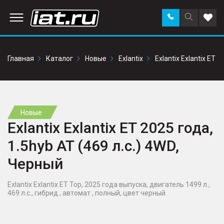
Заказать
Поиск
Доба
звонок
по
в
сайту
избр
Главная
Каталог
Новые
Exlantix
Exlantix Exlantix ET
Новые
Exlantix Exlantix ET 2025 года,
1.5hyb AT (469 л.с.) 4WD,
Черный
Exlantix Exlantix ET Top, 2025 года выпуска, двигатель 1499 л.,
469 л.с., гибрид , автомат , полный, цвет черный