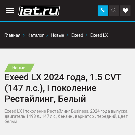
Заказать
Поиск
Доба
звонок
по
в
сайту
избр
Главная
Каталог
Новые
Exeed
Exeed LX
Новые
Exeed LX 2024 года, 1.5 CVT
(147 л.с.), I поколение
Рестайлинг, Белый
Exeed LX I поколение Рестайлинг Business, 2024 года выпуска,
двигатель 1498 л., 147 л.с., бензин , вариатор , передний, цвет
белый