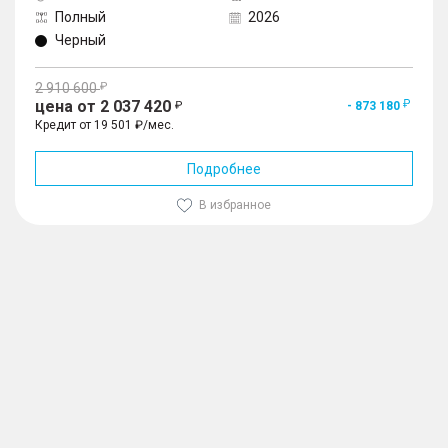
Полный
2026
Черный
2 910 600
цена от 2 037 420
- 873 180
Кредит от 19 501 ₽/мес.
Подробнее
В избранное
1
/
10