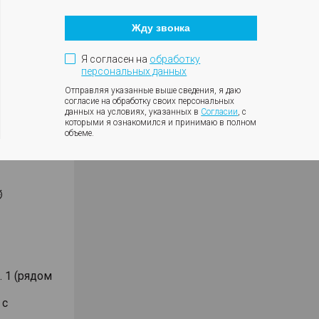
ении 2-х
Кнопка
закрытия
 кассы,
Жду звонка
модального
окна
вленной
Я согласен на
обработку
персональных данных
 том числе
Отправляя указанные выше сведения, я даю
согласие на обработку своих персональных
 КАСКО от
данных на условиях, указанных в
Согласии
, с
которыми я ознакомился и принимаю в полном
объеме.
БДД,
⏱
. 1 (рядом
 с