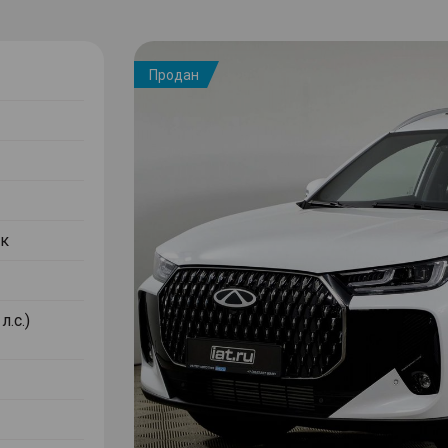
Продан
к
л.с.)