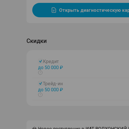
Открыть диагностическую ка
Скидки
Кредит
до 50 000 ₽
Показать
тултип
Трейд-ин
до 50 000 ₽
Показать
тултип
💎 Новое поступление в ИАТ ВОЛХОНСКИЙ !