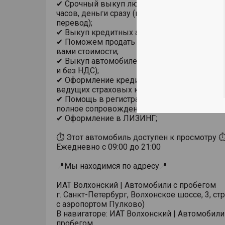
✔ Срочный выкуп любого автомобиля в теч
часов, деньги сразу (на карту, наличными из
перевод);
✔ Выкуп кредитных автомобилей;
✔ Поможем продать автомобиль по устано
вами стоимости;
✔ Выкуп автомобилей у юридических лиц (в
и без НДС);
✔ Оформление кредита, страховки ОСАГО и
ведущих страховых компаний;
✔ Помощь в регистрации автомобиля в ГИ
полное сопровождение сделки;
✔ Оформление в ЛИЗИНГ;
⏱ Этот автомобиль доступен к просмотру 
Ежедневно с 09:00 до 21:00
📍Мы находимся по адресу📍
ИАТ Волхонский | Автомобили с пробегом
г. Санкт-Петербург, Волхонское шоссе, 3, стр
с аэропортом Пулково)
В навигаторе: ИАТ Волхонский | Автомобили
пробегом