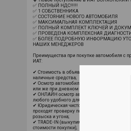
✅ ПОЛНЫЙ НДС!!!!!
✅ 1 СОБСТВЕННИКА
✅ СОСТОЯНИЕ НОВОГО АВТОМОБИЛЯ
✅ МАКСИМАЛЬНАЯ КОМПЛЕКТАЦИЯ
✅ ПОЛНЫЙ КОМПЛЕКТ КЛЮЧЕЙ И ДОКУМ
✅ ПРОВЕДЕНА КОМПЛЕКСНАЯ ДИАГНОСТ
✅ БОЛЕЕ ПОДРОБНУЮ ИНФОРМАЦИЮ УТО
НАШИХ МЕНЕДЖЕРОВ
Преимущества при покупке автомобиля с п
ИАТ:
✔ Стоимость в объявлении актуальна при п
наличные средства;
✔ Осмотр автомобиля в помещении, на под
или же при дневном свете;
✔ ОНЛАЙН осмотр автомобиля с использов
любого удобного для Вас мессенджера;
✔ Юридическая чистота сделки. Все автомо
проходят проверку по базам ГИБДД на пре
розыска и угона;
✔ TRADE-IN (выкупим ваш автомобиль в за
стоимости покупки);