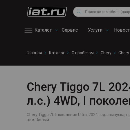
Мотоциклы
Vo
Снегоходы
Поиск
Au
Квадроциклы
Ci
Каталог
Сервис
Услуги
Новост
Онлайн запись на
Главная
Каталог
С пробегом
Chery
Chery
сервис
Chery Tiggo 7L 202
л.с.) 4WD, I покол
Chery Tiggo 7L I поколение Ultra, 2024 года выпуска, пр
цвет белый