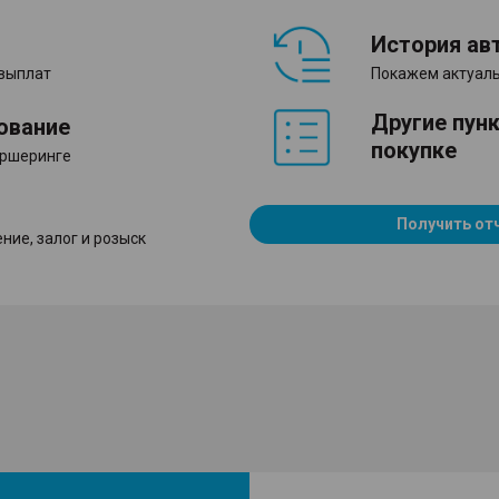
История ав
 выплат
Покажем актуаль
Другие пун
ование
покупке
аршеринге
Получить от
ние, залог и розыск