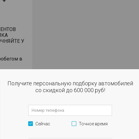
ЕНТОВ
ИКА
ЧНЯЙТЕ У
робегом в
окупке за
Получите персональную подборку автомобилей
ъемнике
со скидкой до 600 000 руб!
анием
били
дмет
Сейчас
Точное время
чет