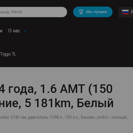
lkswagen
Mitsubishi
BMW
🏆
Мы лучшие
di
Mercedes Benz
Volvo
troen
Mini
и
О нас
 Tiggo 7L
4 года, 1.6 AMT (150
ение, 5 181km, Белый
обег 5181 км, двигатель 1598 л., 150 л.с., бензин , робот , полный,