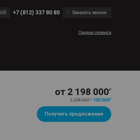
Ford
Land Rover
+7 (812) 337 80 80
RUS
Заказать звонок
Chevrolet
Cadillac
ENG
Скидки сервиса
CN
от
2 198 000
2 298 000
-
100 000
Получить предложение