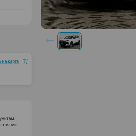
 на карте
унктам.
остоянии