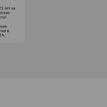
5 лет на
рских
сти!
ионе
тия в
🔨