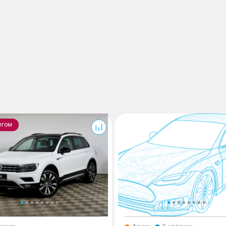
Arrizo 8
егом