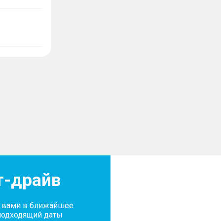
т-драйв
с вами в ближайшее
подходящий даты