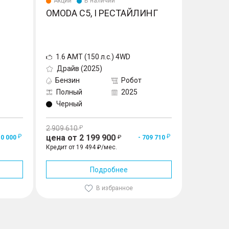
Акции
В наличии
Акции
OMODA C5, I РЕСТАЙЛИНГ
TENET 
1.6 AMT (150 л.с.) 4WD
1.6 AMT
Драйв (2025)
Prime
Бензин
Робот
Бензин
Полный
2025
Полны
Черный
Белый
2 909 610
3 108 600
цена от 2 199 900
цена от 
10 000
- 709 710
Кредит от 19 494 ₽/мес.
Кредит от 2
Подробнее
В избранное