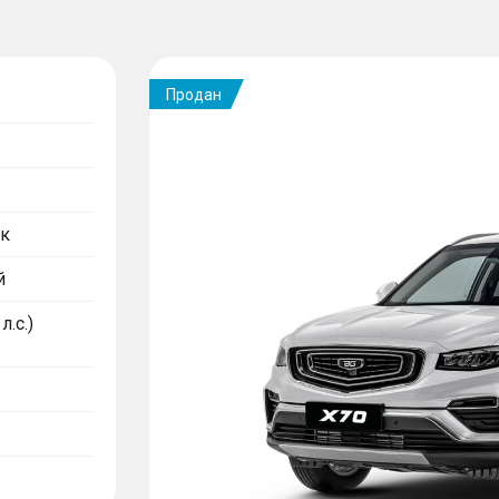
Продан
к
й
л.с.)