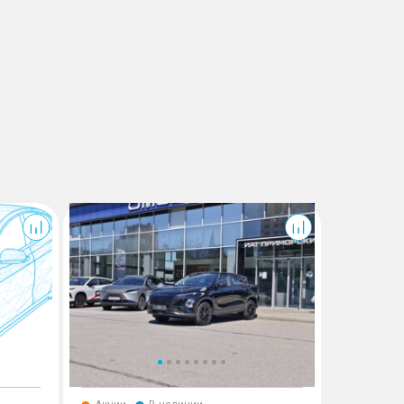
C5, I Рестайлинг
T7