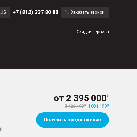
Ford
Land Rover
+7 (812) 337 80 80
RUS
Заказать звонок
Chevrolet
Cadillac
ENG
Скидки сервиса
CN
от
2 395 000
3 426 190
-
1 031 190
Получить предложение
ый