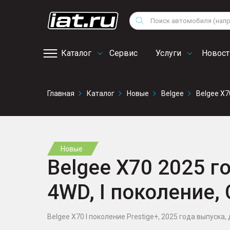
Мотоциклы
Vo
Снегоходы
Поиск
Au
Квадроциклы
Ci
Каталог
Сервис
Услуги
Новост
Онлайн запись на
Главная
Каталог
Новые
Belgee
Belgee X7
сервис
Новые
Belgee X70 2025 го
4WD, I поколение,
Belgee X70 I поколение Prestige+, 2025 года выпуска, 