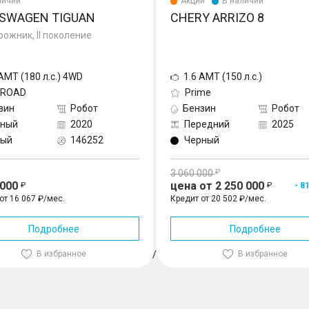
личии
Акции
В наличии
SWAGEN TIGUAN
CHERY ARRIZO 8
ожник, II поколение
 AMT (180 л.с.) 4WD
1.6 AMT (150 л.с.)
FROAD
Prime
зин
Робот
Бензин
Робот
лный
2020
Передний
2025
лый
146252
Черный
3 060 000
 000
цена от 2 250 000
- 8
от 16 067 ₽/мес.
Кредит от 20 502 ₽/мес.
Подробнее
Подробнее
В избранное
1
/
3
В избранное