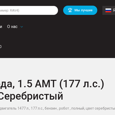
lkswagen
Mitsubishi
BMW
🏆
Мы лучшие
di
Mercedes Benz
Volvo
troen
Mini
и
О нас
0
да, 1.5 AMT (177 л.с.)
 Серебристый
двигатель 1477 л., 177 л.с., бензин , робот , полный, цвет серебрист