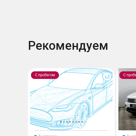
Рекомендуем
Poer
Tiguan
С пробегом
С проб