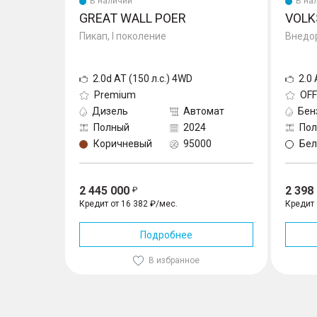
В наличии
В на
GREAT WALL POER
VOLK
Пикап, I поколение
Внедор
2.0d AT (150 л.с.) 4WD
2.0
Premium
OF
Дизель
Автомат
Бен
Полный
2024
По
Коричневый
95000
Бе
2 445 000
2 398
Кредит от 16 382 ₽/мес.
Кредит 
Подробнее
В избранное