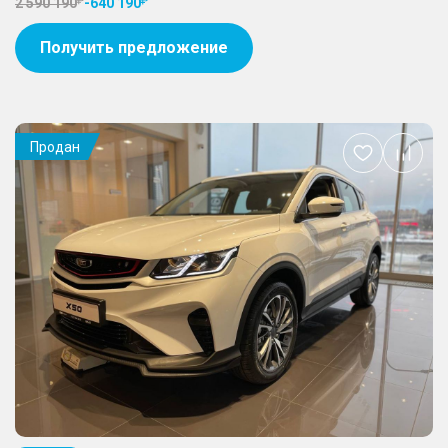
2 590 190
-
640 190
Получить предложение
Продан
Добавить
в
избранное