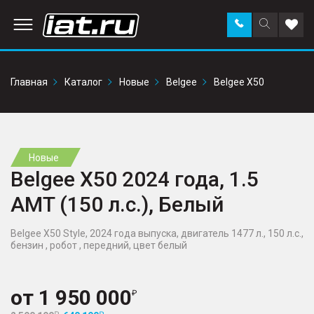
Заказать
Поиск
Доба
звонок
по
в
сайту
избр
Главная
Каталог
Новые
Belgee
Belgee X50
Новые
Belgee X50 2024 года, 1.5
AMT (150 л.с.), Белый
Belgee X50 Style, 2024 года выпуска, двигатель 1477 л., 150 л.с.,
бензин , робот , передний, цвет белый
от
1 950 000