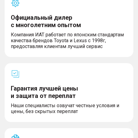
Салон и интерьер
Официальный дилер
с многолетним опытом
– Тканевая обивка салона
– Темный салон
Компания ИАТ работает по японским стандартам
– Кожаный руль
качества брендов Toyota и Lexus с 1998г,
– Люк
предоставляя клиентам лучший сервис
– Панорамная крыша
– Третий задний подголовник
– Передний центральный подлокотник
Гарантия лучшей цены
Экстерьер
и защита от переплат
– Литые легкосплавные диски
– Размер дисков 18″
Наши специалисты озвучат честные условия и
– Рейлинги на крыше
цены, без скрытых переплат