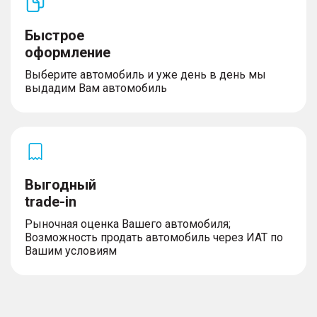
Освещение
– Противотуманные фары
Быстрое
– Адаптивные фары
оформление
– Огни дневного хода
Выберите автомобиль и уже день в день мы
выдадим Вам автомобиль
Комплектность
– Докатка
Выгодный
trade-in
Рыночная оценка Вашего автомобиля;
Возможность продать автомобиль через ИАТ по
Вашим условиям