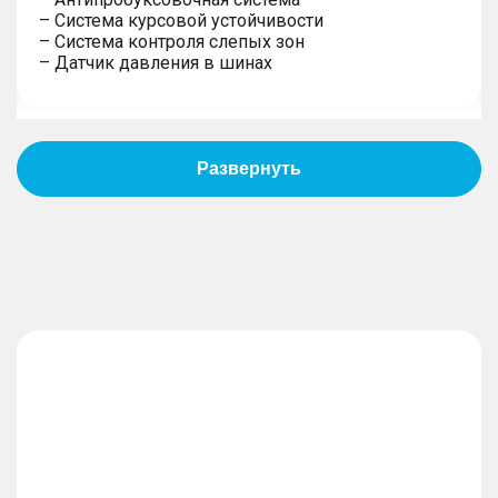
– Система курсовой устойчивости
– Система контроля слепых зон
– Датчик давления в шинах
Пассивная безопасность
– Подушки безопасности водителя
– Подушки безопасности пассажира
– Боковые передние подушки безопасности
– Блокировка замков задних дверей
– Система крепления детских автокресел
Противоугонная система
– Дистанционный запуск двигателя
– Иммобилайзер
– Центральный замок