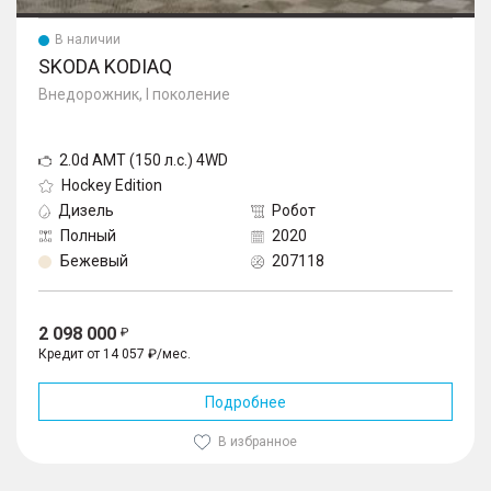
В наличии
SKODA KODIAQ
Внедорожник, I поколение
2.0d AMT (150 л.с.) 4WD
Hockey Edition
Дизель
Робот
Полный
2020
Бежевый
207118
2 098 000
Кредит от 14 057 ₽/мес.
Подробнее
В избранное
1
/
10