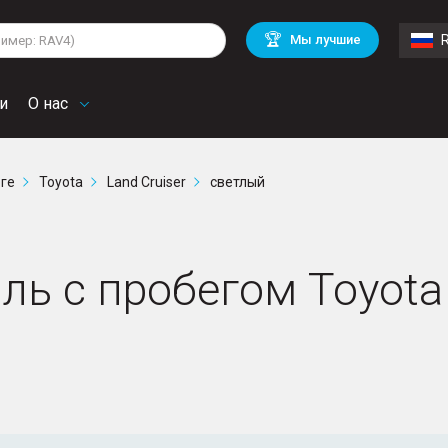
lkswagen
Mitsubishi
BMW
🏆
Мы лучшие
di
Chevrolet
Mercedes Benz
troen
Mini
и
О нас
рге
Toyota
Land Cruiser
светлый
ь с пробегом Toyota L