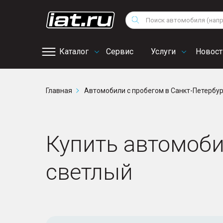
Мотоциклы
Vo
Снегоходы
Поиск
Au
Квадроциклы
Ci
Каталог
Сервис
Услуги
Новост
Онлайн запись на
Главная
Автомобили с пробегом в Санкт-Петербу
сервис
Купить автомобил
светлый