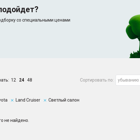
подойдет?
подборку со специальными ценами
зать:
12
24
48
Сортировать по:
убыванию
yota
Land Cruiser
Светлый салон
о не найдено.