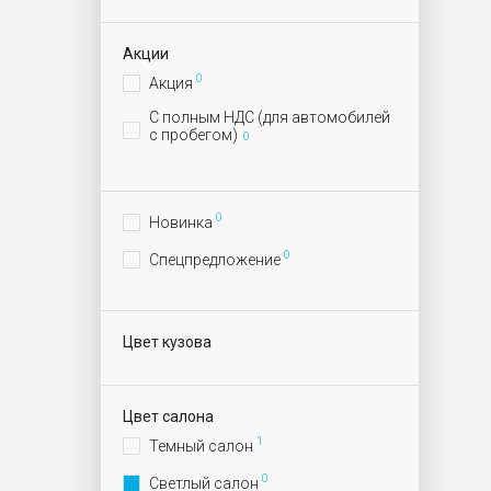
Акции
0
Акция
С полным НДС (для автомобилей
с пробегом)
0
0
Новинка
0
Спецпредложение
Цвет кузова
Цвет салона
1
Темный салон
0
Светлый салон