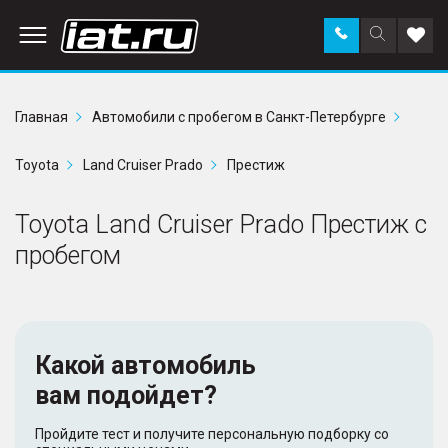
Заказать
Поиск
Доба
звонок
по
в
сайту
избр
Главная
Автомобили с пробегом в Санкт-Петербурге
Toyota
Land Cruiser Prado
Престиж
Toyota Land Cruiser Prado Престиж с
пробегом
Какой автомобиль
вам подойдет?
Пройдите тест и получите персональную подборку со