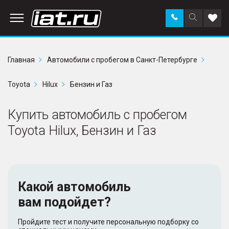
Заказать
Поиск
Доба
звонок
по
в
сайту
избр
Главная
Автомобили с пробегом в Санкт-Петербурге
Toyota
Hilux
Бензин и Газ
Купить автомобиль с пробегом
Toyota Hilux, Бензин и Газ
Какой автомобиль
вам подойдет?
Пройдите тест и получите персональную подборку со