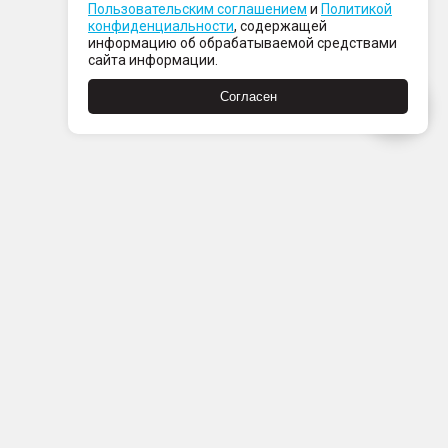
Пользовательским соглашением
и
Политикой
конфиденциальности
, содержащей
информацию об обрабатываемой средствами
сайта информации.
Согласен
Пн-Пт с 08:00 до 21:00
Сб-Вс с 09:00 до 21:00
+7 (812) 337 80 80
Заказать звонок
Скачать
Скачать
в
в