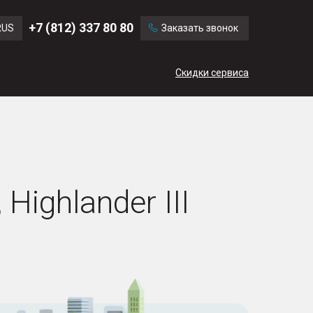
Ford
Land Rover
+7 (812) 337 80 80
RUS
Заказать звонок
Volvo
Cadillac
ENG
Скидки сервиса
CN
ighlander III