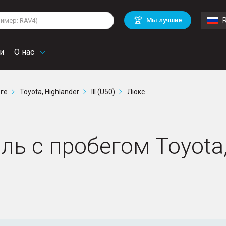
lkswagen
Mitsubishi
BMW
🏆
Мы лучшие
di
Chevrolet
Mercedes Benz
troen
Mini
и
О нас
рге
Toyota, Highlander
III (U50)
Люкс
ь с пробегом Toyota, H