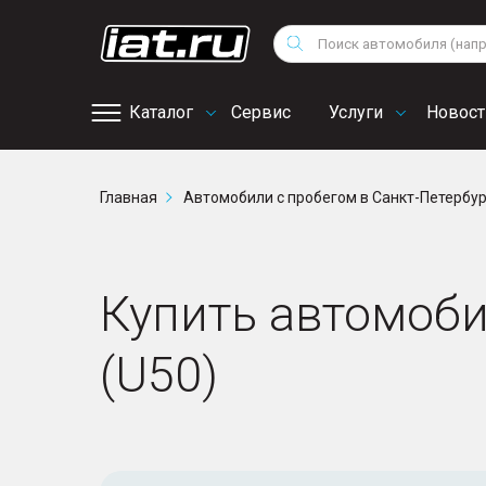
Мотоциклы
Vo
Снегоходы
Поиск
Au
Квадроциклы
Ci
Каталог
Сервис
Услуги
Новост
Онлайн запись на
Главная
Автомобили с пробегом в Санкт-Петербу
сервис
Купить автомобил
(U50)