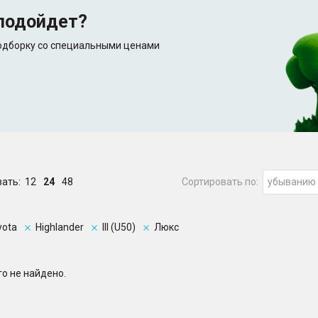
подойдет?
подборку со специальными ценами
зать:
12
24
48
Сортировать по:
убыванию
yota
Highlander
III (U50)
Люкс
о не найдено.