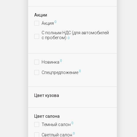
Акции
0
Акция
С полным НДС (для автомобилей
с пробегом)
0
0
Новинка
0
Спецпредложение
Цвет кузова
Цвет салона
0
Темный салон
0
Светлый салон