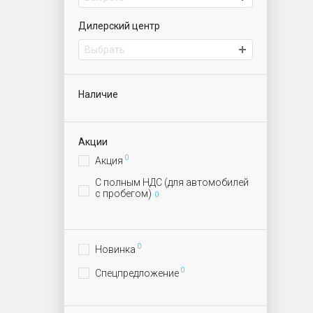
Дилерский центр
Выбрать
Наличие
Акции
0
Акция
С полным НДС (для автомобилей
с пробегом)
0
0
Новинка
0
Спецпредложение