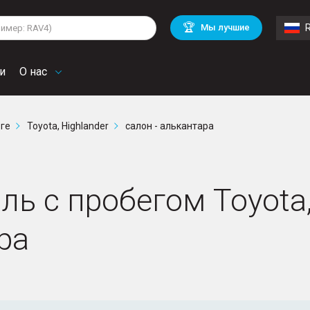
lkswagen
Mitsubishi
BMW
🏆
Мы лучшие
di
Chevrolet
Mercedes Benz
troen
Mini
и
О нас
рге
Toyota, Highlander
салон - алькантара
ь с пробегом Toyota, 
ра