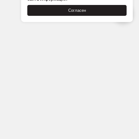
Согласен
компании
нтакты
ртнерам
вости
атьи
кансии
зывы