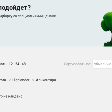
подойдет?
подборку со специальными ценами
зать:
12
24
48
Сортировать по:
убыванию
yota
Highlander
Алькантара
о не найдено.