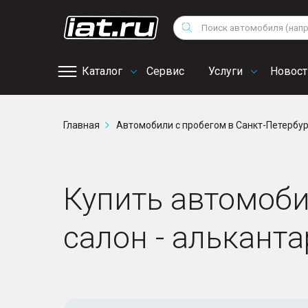
Мотоциклы
Vo
Снегоходы
Поиск
Au
Квадроциклы
Ci
Каталог
Сервис
Услуги
Новост
Онлайн запись на
Главная
Автомобили с пробегом в Санкт-Петербу
сервис
Купить автомобил
салон - альканта