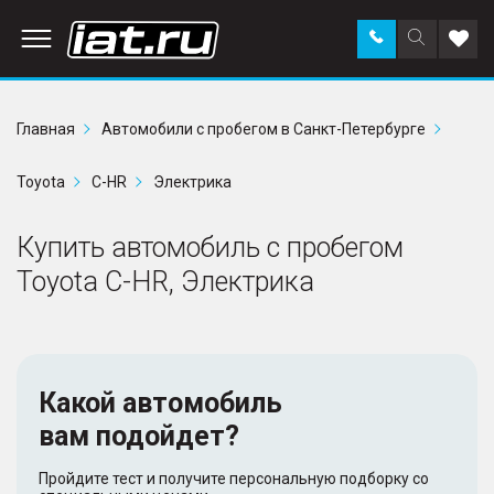
Заказать
Поиск
Доба
звонок
по
в
сайту
избр
Главная
Автомобили с пробегом в Санкт-Петербурге
Toyota
C-HR
Электрика
Купить автомобиль с пробегом
Toyota C-HR, Электрика
Какой автомобиль
вам подойдет?
Пройдите тест и получите персональную подборку со