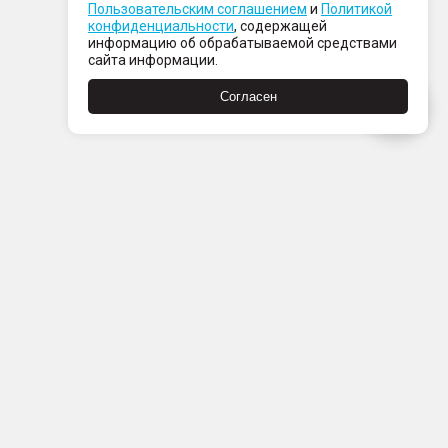
Пользовательским соглашением
и
Политикой
конфиденциальности
, содержащей
информацию об обрабатываемой средствами
сайта информации.
Согласен
Пн-Пт с 08:00 до 21:00
Сб-Вс с 09:00 до 21:00
+7 (812) 337 80 80
Заказать звонок
Скачать
Скачать
в
в