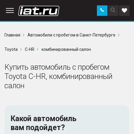
Заказать
Поиск
Доба
звонок
по
в
сайту
избр
Главная
Автомобили с пробегом в Санкт-Петербурге
Toyota
C-HR
комбинированный салон
Купить автомобиль с пробегом
Toyota C-HR, комбинированный
салон
Какой автомобиль
вам подойдет?