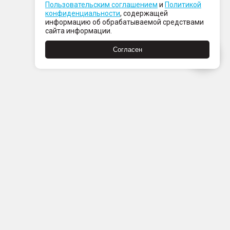
Пользовательским соглашением
и
Политикой
конфиденциальности
, содержащей
информацию об обрабатываемой средствами
сайта информации.
Согласен
Пн-Пт с 08:00 до 21:00
Сб-Вс с 09:00 до 21:00
+7 (812) 337 80 80
Заказать звонок
Скачать
Скачать
в
в