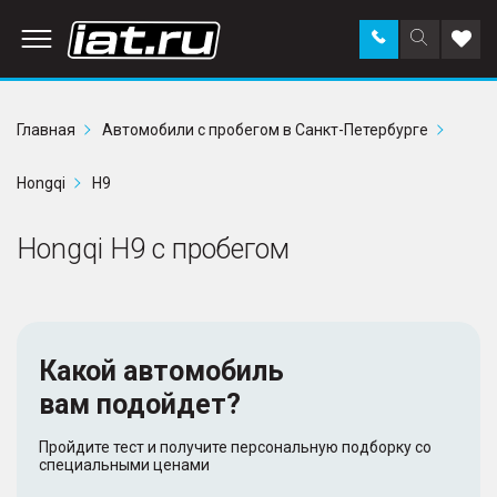
Заказать
Поиск
Доба
звонок
по
в
сайту
избр
Главная
Автомобили с пробегом в Санкт-Петербурге
Hongqi
H9
Hongqi H9 с пробегом
Какой автомобиль
вам подойдет?
Пройдите тест и получите персональную подборку со
специальными ценами