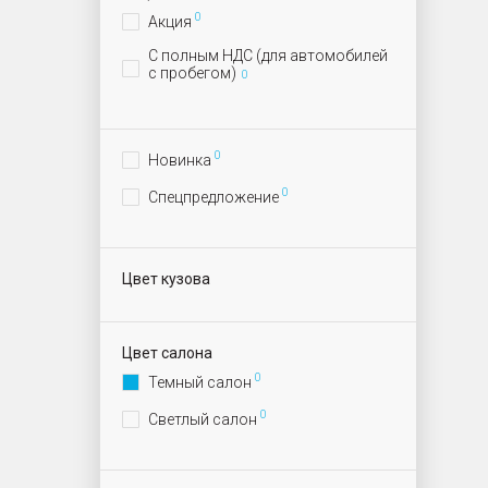
0
Акция
С полным НДС (для автомобилей
с пробегом)
0
0
Новинка
0
Спецпредложение
Цвет кузова
Цвет салона
0
Темный салон
0
Светлый салон