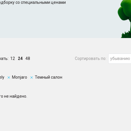
подборку со специальными ценами
зать:
12
24
48
Сортировать по:
убыванию
ely
Monjaro
Темный салон
о не найдено.