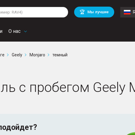
lkswagen
Mitsubishi
BMW
🏆
Мы лучшие
di
Chevrolet
Mercedes Benz
troen
Mini
и
О нас
рге
Geely
Monjaro
темный
ль с пробегом Geely 
подойдет?