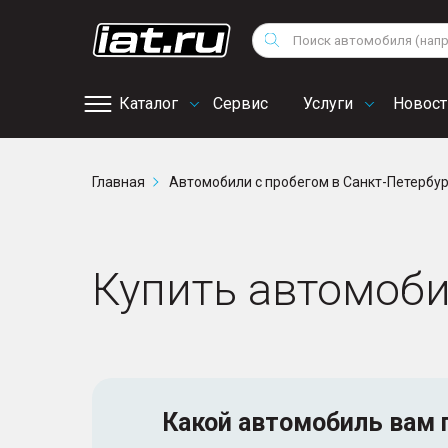
Мотоциклы
Vo
Снегоходы
Поиск
Au
Квадроциклы
Ci
Каталог
Сервис
Услуги
Новост
Онлайн запись на
Главная
Автомобили с пробегом в Санкт-Петербу
сервис
Купить автомоби
Какой автомобиль
вам 