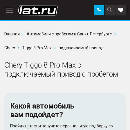
Заказать
Поиск
Доба
звонок
по
в
сайту
избр
Главная
Автомобили с пробегом в Санкт-Петербурге
Chery
Tiggo 8 Pro Max
подключаемый привод
Chery Tiggo 8 Pro Max с
подключаемый привод с пробегом
Какой автомобиль
вам подойдет?
Пройдите тест и получите персональную подборку со