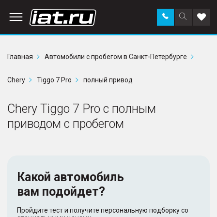
Заказать
Поиск
Доба
звонок
по
в
сайту
избр
Главная
Автомобили с пробегом в Санкт-Петербурге
Chery
Tiggo 7 Pro
полный привод
Chery Tiggo 7 Pro с полным
приводом с пробегом
Какой автомобиль
вам подойдет?
Пройдите тест и получите персональную подборку со