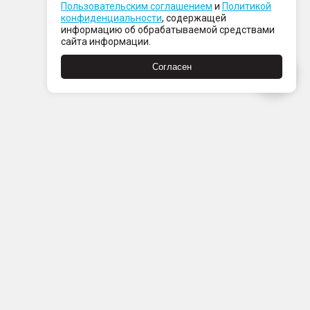
Пользовательским соглашением
и
Политикой
конфиденциальности
, содержащей
информацию об обрабатываемой средствами
сайта информации.
Согласен
Пн-Пт с 08:00 до 21:00
Сб-Вс с 09:00 до 21:00
+7 (812) 337 80 80
Заказать звонок
Скачать
Скачать
в
в