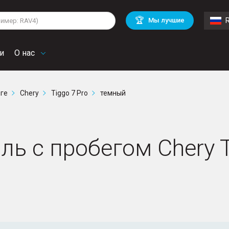
lkswagen
Mitsubishi
BMW
🏆
Мы лучшие
di
Chevrolet
Mercedes Benz
troen
Mini
и
О нас
рге
Chery
Tiggo 7 Pro
темный
ь с пробегом Chery Ti