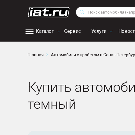
Мотоциклы
Vo
Снегоходы
Поиск
Au
Квадроциклы
Ci
Каталог
Сервис
Услуги
Новост
Онлайн запись на
Главная
Автомобили с пробегом в Санкт-Петербу
сервис
Купить автомобил
темный