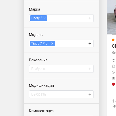
Марка
1
Chery
Модель
1
Tiggo 7 Pro
C
Вн
Поколение
Выбрать
Модификация
Выбрать
1
Кр
Комплектация