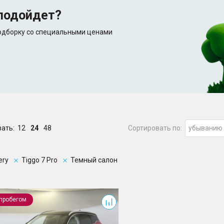
подойдет?
подборку со специальными ценами
зать:
12
24
48
Сортировать по:
убыванию
ery
Tiggo 7 Pro
Темный салон
 7 Pro
 пробегом