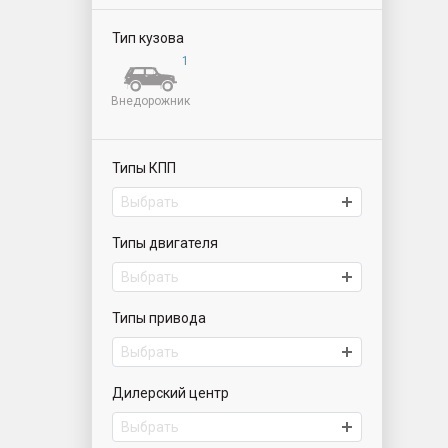
Тип кузова
1
Внедорожник
Типы КПП
Выбрать
Типы двигателя
Выбрать
Типы привода
Выбрать
Дилерский центр
Выбрать
ИАТ Парнас | Автомобили с пробегом