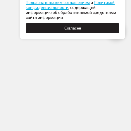
Пользовательским соглашением
и
Политикой
конфиденциальности
, содержащей
информацию об обрабатываемой средствами
сайта информации.
Согласен
Пн-Пт с 08:00 до 21:00
Сб-Вс с 09:00 до 21:00
+7 (812) 337 80 80
Заказать звонок
Скачать
Скачать
в
в