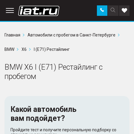
Заказать
Поиск
Доба
звонок
по
в
сайту
избр
Главная
Автомобили с пробегом в Санкт-Петербурге
BMW
X6
I (E71) Рестайлинг
BMW X6 I (E71) Рестайлинг с
пробегом
Какой автомобиль
вам подойдет?
Пройдите тест и получите персональную подборку со