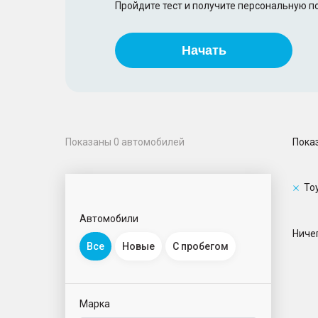
Пройдите тест и получите персональную 
Начать
Пока
Показаны
0
автомобилей
To
Автомобили
Ничег
Все
Новые
С пробегом
Марка