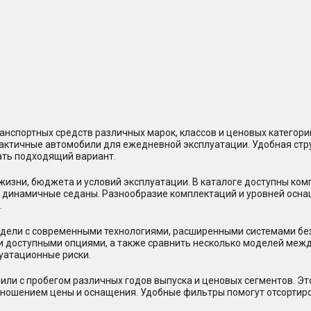
нспортных средств различных марок, классов и ценовых категор
практичные автомобили для ежедневной эксплуатации. Удобная стр
ать подходящий вариант.
жизни, бюджета и условий эксплуатации. В каталоге доступны ко
и динамичные седаны. Разнообразие комплектаций и уровней осна
.
ели с современными технологиями, расширенными системами безо
и доступными опциями, а также сравнить несколько моделей между
уатационные риски.
или с пробегом различных годов выпуска и ценовых сегментов. Э
отношением цены и оснащения. Удобные фильтры помогут отсорти