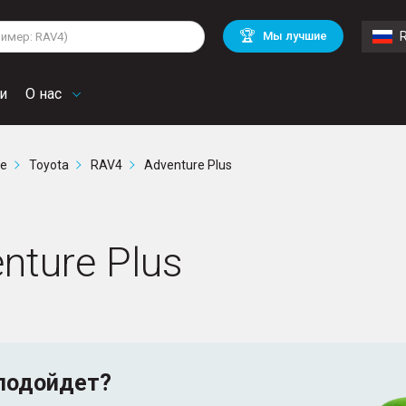
lkswagen
Mitsubishi
BMW
🏆
Мы лучшие
di
Mercedes Benz
Volvo
troen
Mini
и
О нас
ге
Toyota
RAV4
Adventure Plus
nture Plus
подойдет?