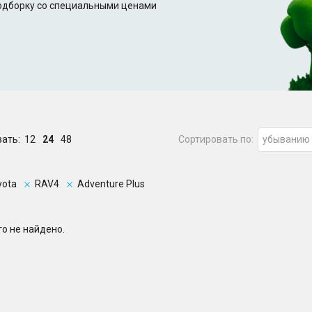
подборку со специальными ценами
зать:
12
24
48
Сортировать по:
убыванию
yota
RAV4
Adventure Plus
о не найдено.