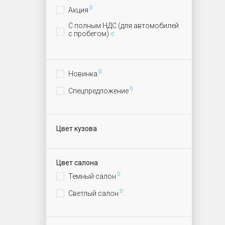
0
Акция
С полным НДС (для автомобилей
с пробегом)
0
0
Новинка
0
Спецпредложение
Цвет кузова
Цвет салона
0
Темный салон
0
Светлый салон