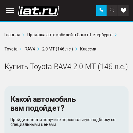
Заказать
Поиск
Доба
звонок
по
в
сайту
избр
Главная
Продажа автомобилей в Санкт-Петербурге
Toyota
RAV4
2.0 MT (146 л.с.)
Классик
Купить Toyota RAV4 2.0 MT (146 л.с.)
Какой автомобиль
вам подойдет?
Пройдите тест и получите персональную подборку со
специальными ценами