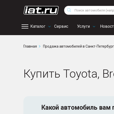
Мотоциклы
Vo
Снегоходы
Поиск
Au
Квадроциклы
Ci
Каталог
Сервис
Услуги
Новост
Онлайн запись на
Главная
Продажа автомобилей в Санкт-Петербур
сервис
Купить Toyota, B
Какой автомобиль
вам 