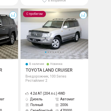
В избранное
Land Cruiser
С пробегом
В наличии
Новинка
R
TOYOTA LAND CRUISER
Внедорожник, 100 Series
Рестайлинг 2
4.2d AT (204 л.с.) 4WD
мат
Дизель
Автомат
Полный
2006
0
Серебристый
470000