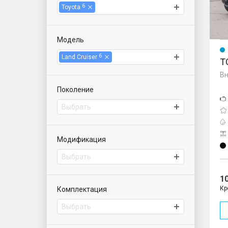
6
Toyota
Модель
6
Land Cruiser
T
Вн
Поколение
Выбрать
Модификация
Выбрать
1
Кр
Комплектация
Выбрать