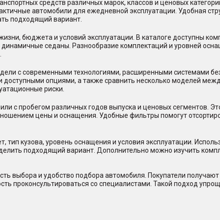
нспортных средств различных марок, классов и ценовых категор
практичные автомобили для ежедневной эксплуатации. Удобная стр
ать подходящий вариант.
жизни, бюджета и условий эксплуатации. В каталоге доступны ко
и динамичные седаны. Разнообразие комплектаций и уровней осна
.
ели с современными технологиями, расширенными системами безо
и доступными опциями, а также сравнить несколько моделей между
уатационные риски.
или с пробегом различных годов выпуска и ценовых сегментов. Э
отношением цены и оснащения. Удобные фильтры помогут отсорти
, тип кузова, уровень оснащения и условия эксплуатации. Исполь
еделить подходящий вариант. Дополнительно можно изучить комп
сть выбора и удобство подбора автомобиля. Покупатели получают 
ость проконсультироваться со специалистами. Такой подход упрощ