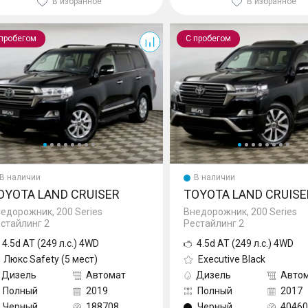
В избранное
В избранное
Cruiser
Land Cruiser
 пробегом
С пробегом
В наличии
В наличии
OYOTA LAND CRUISER
TOYOTA LAND CRUISE
едорожник, 200 Series
Внедорожник, 200 Series
стайлинг 2
Рестайлинг 2
4.5d AT (249 л.с.) 4WD
4.5d AT (249 л.с.) 4WD
Люкс Safety (5 мест)
Executive Black
Дизель
Автомат
Дизель
Авто
Полный
2019
Полный
2017
Черный
188708
Черный
40460