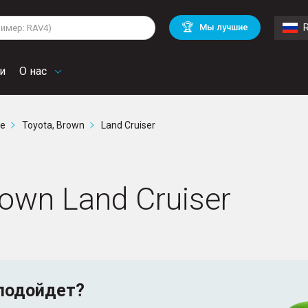
lkswagen
Mitsubishi
BMW
🏆
Мы лучшие
di
Mercedes Benz
Volvo
troen
Mini
и
О нас
ге
Toyota, Brown
Land Cruiser
rown Land Cruiser
подойдет?