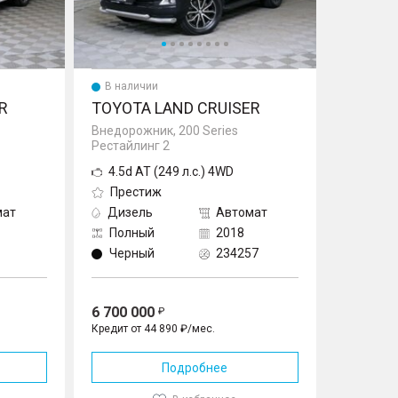
В наличии
R
TOYOTA LAND CRUISER
Внедорожник, 200 Series
Рестайлинг 2
4.5d AT (249 л.с.) 4WD
Престиж
мат
Дизель
Автомат
Полный
2018
Черный
234257
6 700 000
Кредит от 44 890 ₽/мес.
Подробнее