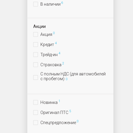
6
В наличии
Акции
0
Акция
4
Кредит
4
Трейд-ин
2
Страховка
С полным НДС (для автомобилей
с пробегом)
0
1
Новинка
5
Оригинал ПТС
0
Спецпредложение