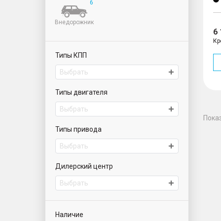
6
Внедорожник
6
Кр
Типы КПП
Выбрать
Типы двигателя
Выбрать
Пока
Типы привода
Выбрать
Дилерский центр
Выбрать
ИАТ Парнас | Автомобили с пробегом
ИАТ Волхонский | Автомобили с пробегом
ИАТ Приморский | Автомобили с пробегом
Наличие