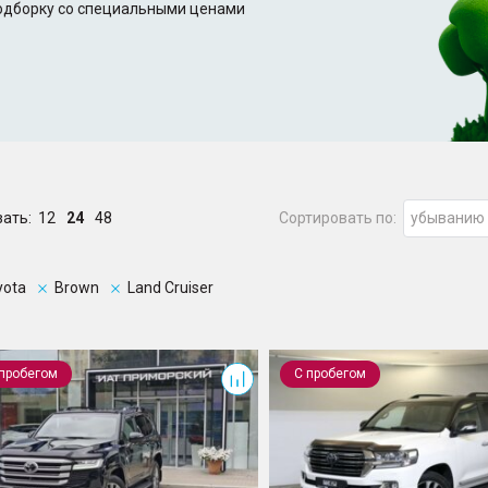
подборку со специальными ценами
зать:
12
24
48
Сортировать по:
убыванию
yota
Brown
Land Cruiser
Cruiser
Land Cruiser
 пробегом
С пробегом