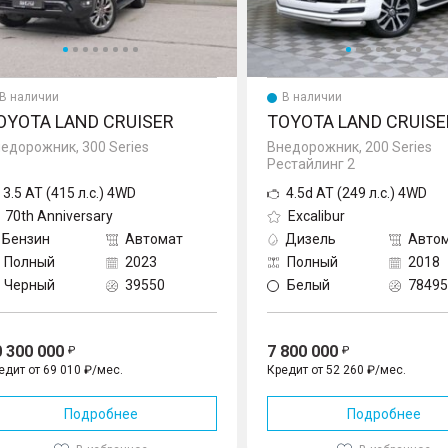
В наличии
В наличии
OYOTA LAND CRUISER
TOYOTA LAND CRUISE
едорожник, 300 Series
Внедорожник, 200 Series
Рестайлинг 2
3.5 AT (415 л.с.) 4WD
4.5d AT (249 л.с.) 4WD
70th Anniversary
Excalibur
Бензин
Автомат
Дизель
Авто
Полный
2023
Полный
2018
Черный
39550
Белый
78495
0 300 000
7 800 000
едит от 69 010 ₽/мес.
Кредит от 52 260 ₽/мес.
Подробнее
Подробнее