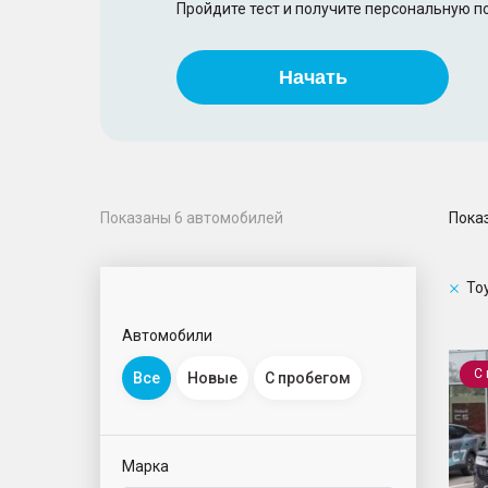
Пройдите тест и получите персональную 
Начать
Пока
Показаны
6
автомобилей
To
Автомобили
Land 
С
Все
Новые
С пробегом
Марка