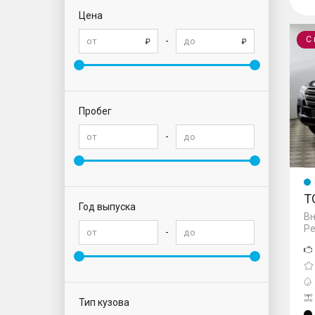
Цена
Land 
С
-
Пробег
-
T
Год выпуска
Вн
Ре
-
Тип кузова