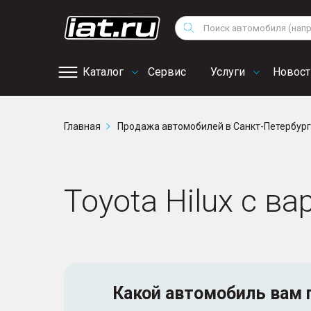
Мотоциклы
Vo
Снегоходы
Поиск
Au
Квадроциклы
Ci
Каталог
Сервис
Услуги
Новост
Онлайн запись на
Главная
Продажа автомобилей в Санкт-Петербур
сервис
Toyota Hilux с в
Какой автомобиль
вам 