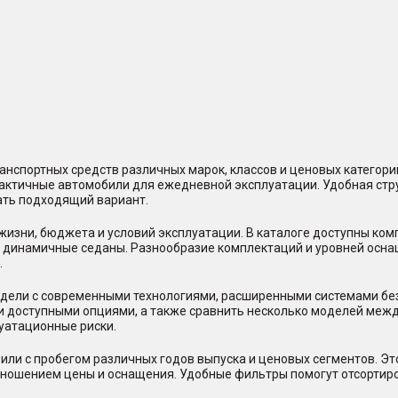
нспортных средств различных марок, классов и ценовых категор
практичные автомобили для ежедневной эксплуатации. Удобная стр
ать подходящий вариант.
жизни, бюджета и условий эксплуатации. В каталоге доступны ко
и динамичные седаны. Разнообразие комплектаций и уровней осна
.
ели с современными технологиями, расширенными системами безо
и доступными опциями, а также сравнить несколько моделей между
уатационные риски.
или с пробегом различных годов выпуска и ценовых сегментов. Э
отношением цены и оснащения. Удобные фильтры помогут отсорти