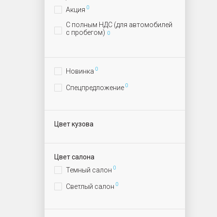
0
Акция
С полным НДС (для автомобилей
с пробегом)
0
0
Новинка
0
Спецпредложение
Цвет кузова
Цвет салона
0
Темный салон
0
Светлый салон