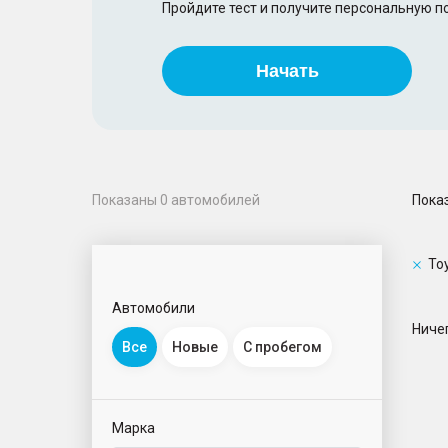
Пройдите тест и получите персональную 
Начать
Пока
Показаны
0
автомобилей
To
Автомобили
Ничег
Все
Новые
С пробегом
Марка