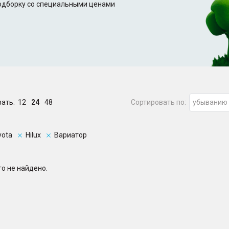
подборку со специальными ценами
зать:
12
24
48
Сортировать по:
убыванию
yota
Hilux
Вариатор
о не найдено.