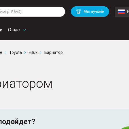
lkswagen
Mitsubishi
BMW
🏆
Мы лучшие
di
Chevrolet
Mercedes Benz
troen
Mini
и
О нас
ге
Toyota
Hilux
Вариатор
ариатором
подойдет?