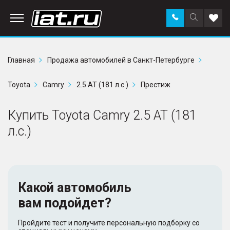
Заказать
Поиск
Доба
звонок
по
в
сайту
избр
Главная
Продажа автомобилей в Санкт-Петербурге
Toyota
Camry
2.5 AT (181 л.с.)
Престиж
Купить Toyota Camry 2.5 AT (181
л.с.)
Какой автомобиль
вам подойдет?
Пройдите тест и получите персональную подборку со