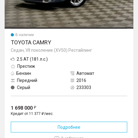
В наличии
TOYOTA CAMRY
Седан, VII поколение (XV50) Рестайлинг
2.5 AT (181 л.с.)
Престиж
Бензин
Автомат
Передний
2016
Серый
233303
1 698 000
Кредит от 11 377 ₽/мес.
Подробнее