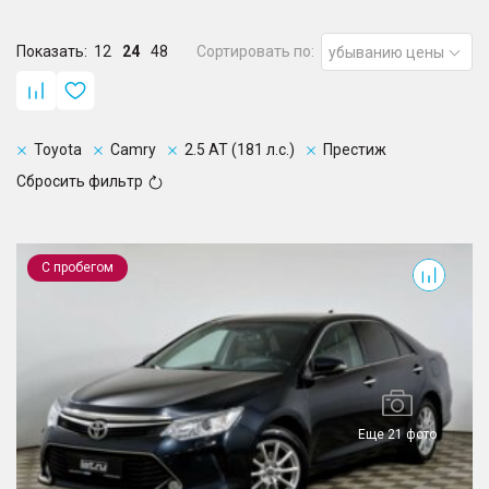
Показать:
12
24
48
Сортировать по:
убыванию цены
Toyota
Camry
2.5 AT (181 л.с.)
Престиж
Сбросить фильтр
Camry
С пробегом
Еще 21 фото