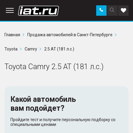
Заказать
Поиск
Доба
звонок
по
в
сайту
избр
Главная
Продажа автомобилей в Санкт-Петербурге
Toyota
Camry
2.5 AT (181 л.с.)
Toyota Camry 2.5 AT (181 л.с.)
Какой автомобиль
вам подойдет?
Пройдите тест и получите персональную подборку со
специальными ценами