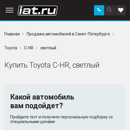
Заказать
Поиск
Доба
звонок
по
в
сайту
избр
Главная
Продажа автомобилей в Санкт-Петербурге
Toyota
C-HR
светлый
Купить Toyota C-HR, светлый
Какой автомобиль
вам подойдет?
Пройдите тест и получите персональную подборку со
специальными ценами