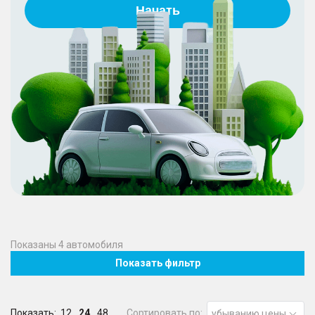
Начать
Показаны
4
автомобиля
Показать фильтр
Показать:
12
24
48
Сортировать по:
убыванию цены