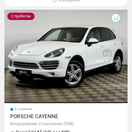
В избранное
Cayenne
С пробегом
Еще 20 фото
В наличии
PORSCHE CAYENNE
Внедорожник, II поколение (958)