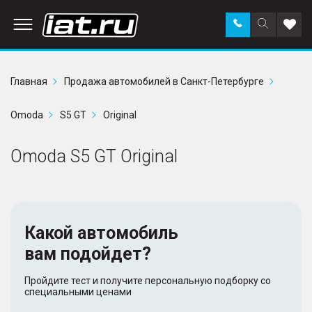
Заказать
Поиск
Доба
звонок
по
в
сайту
избр
Главная
Продажа автомобилей в Санкт-Петербурге
Omoda
S5 GT
Original
Omoda S5 GT Original
Какой автомобиль
вам подойдет?
Пройдите тест и получите персональную подборку со
специальными ценами