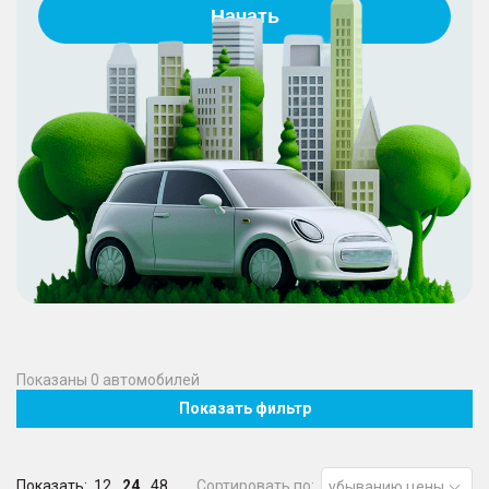
Начать
Показаны
0
автомобилей
Показать фильтр
Показать:
12
24
48
Сортировать по:
убыванию цены