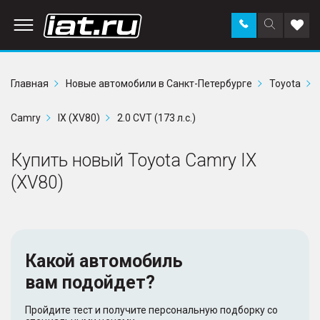
Заказать
Поиск
Доба
звонок
по
в
сайту
избр
Главная
Новые автомобили в Санкт-Петербурге
Toyota
Camry
IX (XV80)
2.0 CVT (173 л.с.)
Купить новый Toyota Camry IX
(XV80)
Какой автомобиль
вам подойдет?
Пройдите тест и получите персональную подборку со