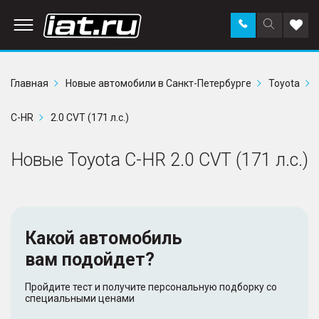
Заказать
Поиск
Доба
звонок
по
в
сайту
избр
Главная
Новые автомобили в Санкт-Петербурге
Toyota
C-HR
2.0 CVT (171 л.с.)
Новые Toyota C-HR 2.0 CVT (171 л.с.)
Какой автомобиль
вам подойдет?
Пройдите тест и получите персональную подборку со
специальными ценами