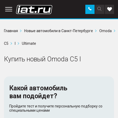
Заказать
Поиск
Доба
звонок
по
в
сайту
избр
Главная
Новые автомобили в Санкт-Петербурге
Omoda
C5
I
Ultimate
Купить новый Omoda C5 I
Какой автомобиль
вам подойдет?
Пройдите тест и получите персональную подборку со
специальными ценами