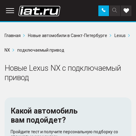
Заказать
Поиск
Доба
звонок
по
в
сайту
избр
Главная
Новые автомобили в Санкт-Петербурге
Lexus
NX
подключаемый привод
Новые Lexus NX с подключаемый
привод
Какой автомобиль
вам подойдет?
Пройдите тест и получите персональную подборку со