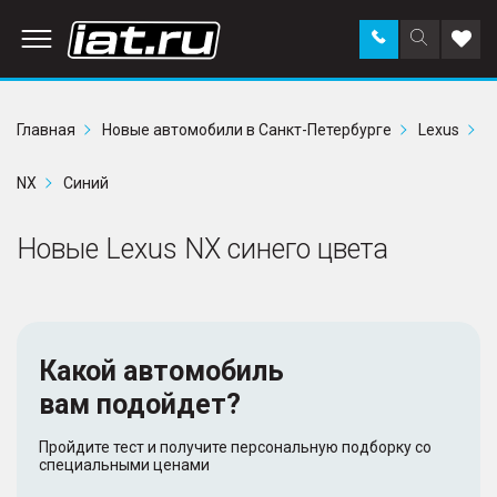
Заказать
Поиск
Доба
звонок
по
в
сайту
избр
Главная
Новые автомобили в Санкт-Петербурге
Lexus
NX
Синий
Новые Lexus NX синего цвета
Какой автомобиль
вам подойдет?
Пройдите тест и получите персональную подборку со
специальными ценами