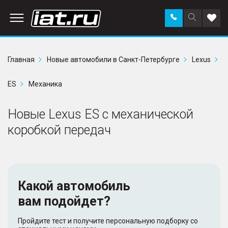
Заказать
Поиск
Доба
звонок
по
в
сайту
избр
Главная
Новые автомобили в Санкт-Петербурге
Lexus
ES
Механика
Новые Lexus ES с механической
коробкой передач
Какой автомобиль
вам подойдет?
Пройдите тест и получите персональную подборку со