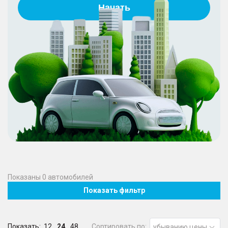
Начать
Показаны
0
автомобилей
Показать фильтр
Показать:
12
24
48
Сортировать по:
убыванию цены