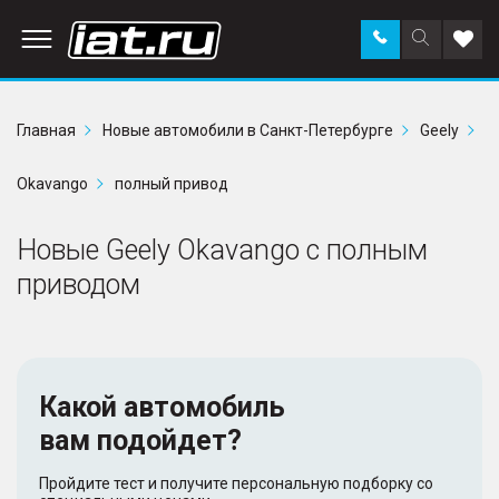
Заказать
Поиск
Доба
звонок
по
в
сайту
избр
Главная
Новые автомобили в Санкт-Петербурге
Geely
Okavango
полный привод
Новые Geely Okavango с полным
приводом
Какой автомобиль
вам подойдет?
Пройдите тест и получите персональную подборку со