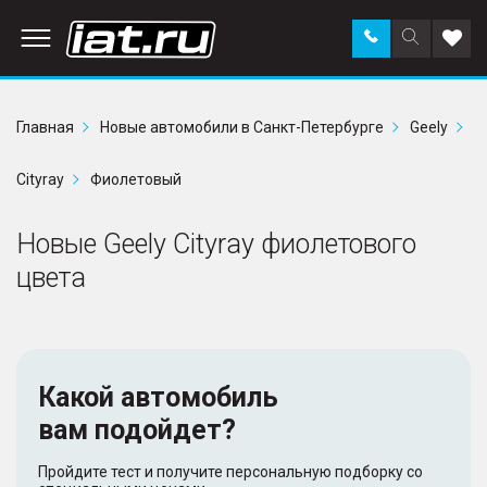
Заказать
Поиск
Доба
звонок
по
в
сайту
избр
Главная
Новые автомобили в Санкт-Петербурге
Geely
Cityray
Фиолетовый
Новые Geely Cityray фиолетового
цвета
Какой автомобиль
вам подойдет?
Пройдите тест и получите персональную подборку со