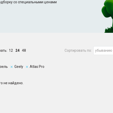
подборку со специальными ценами
зать:
12
24
48
Сортировать по:
убыванию
зель
Geely
Atlas Pro
о не найдено.