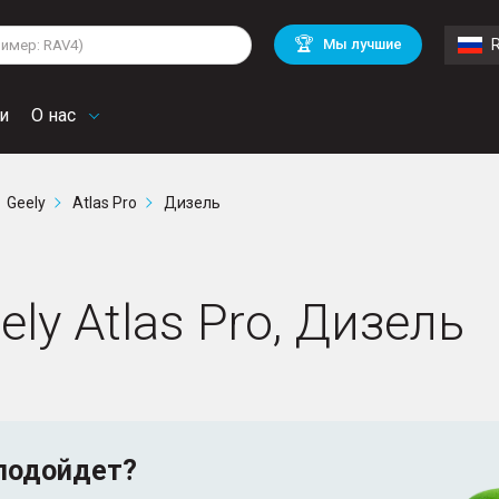
lkswagen
Mitsubishi
BMW
🏆
Мы лучшие
di
Chevrolet
Volvo
troen
Mini
и
О нас
Geely
Atlas Pro
Дизель
ly Atlas Pro, Дизель
подойдет?