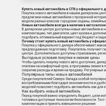
Купить новый автомобиль в СПб у официального 
Покупка нового автомобиля в нашем дилерском цент
предлагаем новые автомобили с прозрачной истори
модели разных классов: городские седаны, семейн
Новые автомобили всегда в наличии в автосалоне
В дилерском центре доступны новые автомобили в н
комплектацию, тип двигателя, цвет кузова и дополн
подобрать оптимальный вариант под бюджет и зада
Почему стоит купить новый автомобиль у официа
Покупка у официального дилера обеспечивает макси
предпродажную подготовку. Покупатель получает г
центре. Дополнительно доступны страхование, реги
Выгодные условия покупки и низкие цены
Чтобы сделать покупку нового авто доступнее, дил
платежи на комфортный срок, а программы лизинга по
сократив расходы и время на продажу. Регулярные 
Популярные типы новых автомобилей
Среди покупателей Северо-Запада особой популярно
востребованными благодаря экономичности и удобс
моделей позволяет подобрать автомобиль как для е
Как выбрать новый автомобиль
Перед покупкой важно определить бюджет, цели исп
топлива и доступные технологии безопасности. Тест
комплектации и принять взвешенное решение.