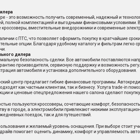
дилера
ре - это возможность получить современный, надежный и техноло
ей, полной комплектацией и выгодными финансовыми условиями. 
ые кроссоверы, вместительные внедорожники и современные элект
аличии с ПТС, что позволяет оформить покупку в кратчайшие срок
ительные опции. Благодаря удобному каталогу и фильтрам легко с
чи.
льного дилера
мальную безопасность сделки. Все автомобили поставляются нап
арантию производителя, сервисную поддержку и возможность регу
страция автомобиля и установка дополнительного оборудования.
ерский центр предлагает гибкие финансовые программы. Автокред
дходят как частным клиентам, так и бизнесу. Услуга trade-in пом
акции и ценовые спецпредложения нашего салона сделают покупку
стью пользуются кроссоверы, сочетающие комфорт, безопасность
тву в городе, а электромобили привлекают низкими эксплуатацио
жедневных поездок, так и для путешествий.
ользования и желаемый уровень оснащения. При выборе стоит учи
-драйв помогает оценить динамику, комфорт и управляемость авто