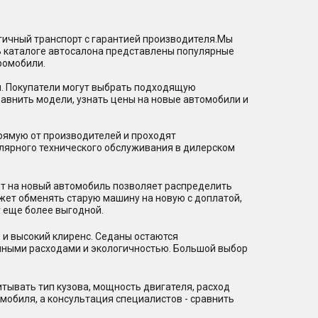
гичный транспорт с гарантией производителя.Мы
В каталоге автосалона представлены популярные
ромобили.
и. Покупатели могут выбрать подходящую
равнить модели, узнать цены на новые автомобили и
рямую от производителей и проходят
лярного технического обслуживания в дилерском
ит на новый автомобиль позволяет распределить
ожет обменять старую машину на новую с доплатой,
 еще более выгодной.
 и высокий клиренс. Седаны остаются
нными расходами и экологичностью. Большой выбор
тывать тип кузова, мощность двигателя, расход
мобиля, а консультация специалистов - сравнить