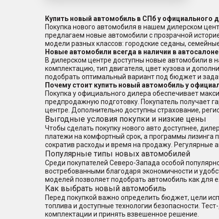
Купить новый автомобиль в СПб у официального 
Покупка нового автомобиля в нашем дилерском цент
предлагаем новые автомобили с прозрачной истори
модели разных классов: городские седаны, семейн
Новые автомобили всегда в наличии в автосалоне
В дилерском центре доступны новые автомобили в н
комплектацию, тип двигателя, цвет кузова и дополн
подобрать оптимальный вариант под бюджет и зада
Почему стоит купить новый автомобиль у официа
Покупка у официального дилера обеспечивает макси
предпродажную подготовку. Покупатель получает г
центре. Дополнительно доступны страхование, реги
Выгодные условия покупки и низкие цены
Чтобы сделать покупку нового авто доступнее, дил
платежи на комфортный срок, а программы лизинга по
сократив расходы и время на продажу. Регулярные 
Популярные типы новых автомобилей
Среди покупателей Северо-Запада особой популярно
востребованными благодаря экономичности и удобс
моделей позволяет подобрать автомобиль как для е
Как выбрать новый автомобиль
Перед покупкой важно определить бюджет, цели исп
топлива и доступные технологии безопасности. Тест
комплектации и принять взвешенное решение.