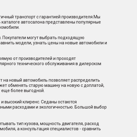
гичный транспорт с гарантией производителя.Мы
В каталоге автосалона представлены популярные
ромобили.
и. Покупатели могут выбрать подходящую
равнить модели, узнать цены на новые автомобили и
рямую от производителей и проходят
лярного технического обслуживания в дилерском
ит на новый автомобиль позволяет распределить
ожет обменять старую машину на новую с доплатой,
 еще более выгодной.
 и высокий клиренс. Седаны остаются
нными расходами и экологичностью. Большой выбор
тывать тип кузова, мощность двигателя, расход
мобиля, а консультация специалистов - сравнить