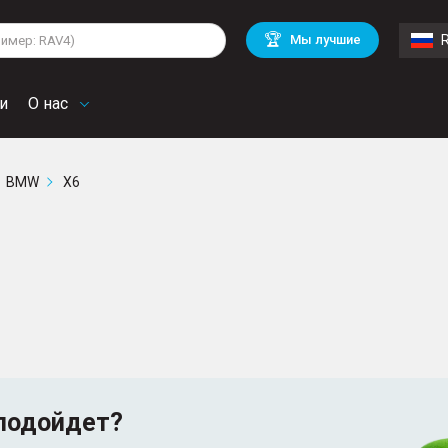
lkswagen
Mitsubishi
BMW
🏆
Мы лучшие
di
Mercedes Benz
Volvo
troen
Mini
и
О нас
BMW
X6
подойдет?