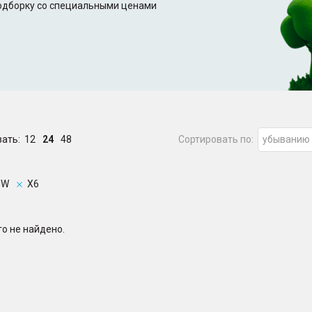
подборку со специальными ценами
зать:
12
24
48
Сортировать по:
убыванию
MW
X6
о не найдено.