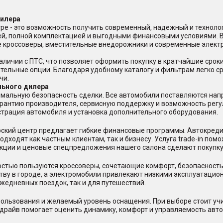
дилера
ре - это возможность получить современный, надежный и техноло
ей, полной комплектацией и выгодными финансовыми условиями. 
ые кроссоверы, вместительные внедорожники и современные элект
аличии с ПТС, что позволяет оформить покупку в кратчайшие срок
ительные опции. Благодаря удобному каталогу и фильтрам легко с
чи.
льного дилера
мальную безопасность сделки. Все автомобили поставляются нап
арантию производителя, сервисную поддержку и возможность регу
страция автомобиля и установка дополнительного оборудования.
ерский центр предлагает гибкие финансовые программы. Автокред
дходят как частным клиентам, так и бизнесу. Услуга trade-in пом
акции и ценовые спецпредложения нашего салона сделают покупку
стью пользуются кроссоверы, сочетающие комфорт, безопасность
тву в городе, а электромобили привлекают низкими эксплуатацио
жедневных поездок, так и для путешествий.
ользования и желаемый уровень оснащения. При выборе стоит учи
-драйв помогает оценить динамику, комфорт и управляемость авто