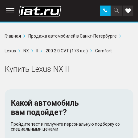
Заказать
Поиск
Доба
звонок
по
в
сайту
избр
Главная
Продажа автомобилей в Санкт-Петербурге
Lexus
NX
II
200 2.0 CVT (173 л.с.)
Comfort
Купить Lexus NX II
Какой автомобиль
вам подойдет?
Пройдите тест и получите персональную подборку со
специальными ценами