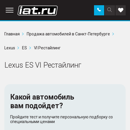
Заказать
Поиск
Доба
звонок
по
в
сайту
избр
Главная
Продажа автомобилей в Санкт-Петербурге
Lexus
ES
VI Рестайлинг
Lexus ES VI Рестайлинг
Какой автомобиль
вам подойдет?
Пройдите тест и получите персональную подборку со
специальными ценами