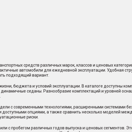
нспортных средств различных марок, классов и ценовых категор
практичные автомобили для ежедневной эксплуатации. Удобная стр
ать подходящий вариант.
жизни, бюджета и условий эксплуатации. В каталоге доступны ко
и динамичные седаны. Разнообразие комплектаций и уровней осна
.
ели с современными технологиями, расширенными системами безо
и доступными опциями, а также сравнить несколько моделей между
уатационные риски.
или с пробегом различных годов выпуска и ценовых сегментов. Э