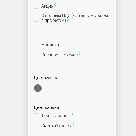
0
Акция
С полным НДС (для автомобилей
с пробегом)
0
0
Новинка
0
Спецпредложение
Цвет кузова
Цвет салона
0
Темный салон
0
Светлый салон