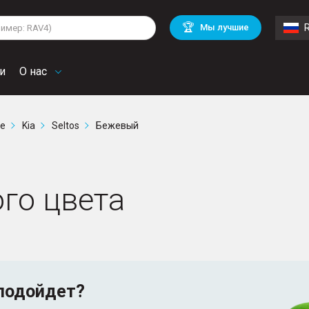
lkswagen
Mitsubishi
BMW
🏆
Мы лучшие
di
Chevrolet
Mercedes Benz
troen
Mini
и
О нас
ге
Kia
Seltos
Бежевый
ого цвета
подойдет?