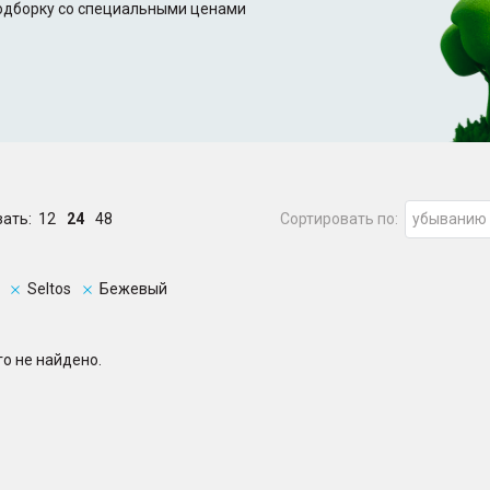
подборку со специальными ценами
зать:
12
24
48
Сортировать по:
убыванию
Seltos
Бежевый
о не найдено.