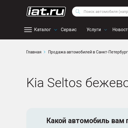
Мотоциклы
Vo
Снегоходы
Поиск
Au
Квадроциклы
Ci
Каталог
Сервис
Услуги
Новост
Онлайн запись на
Главная
Продажа автомобилей в Санкт-Петербур
сервис
Kia Seltos бежев
Какой автомобиль
вам 