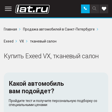
Заказать
Поиск
Доба
звонок
по
в
сайту
избр
Главная
Продажа автомобилей в Санкт-Петербурге
Exeed
VX
тканевый салон
Купить Exeed VX, тканевый салон
Какой автомобиль
вам подойдет?
Пройдите тест и получите персональную подборку со
специальными ценами