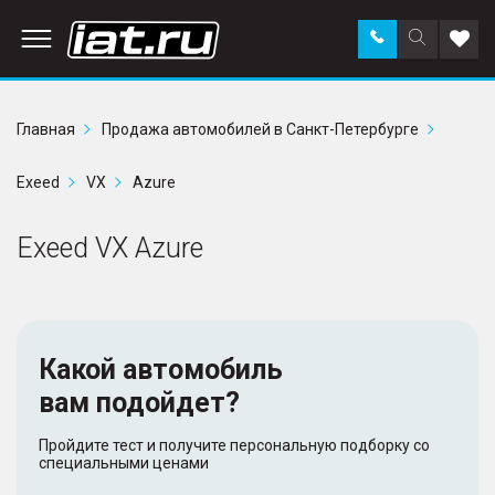
Заказать
Поиск
Доба
звонок
по
в
сайту
избр
Главная
Продажа автомобилей в Санкт-Петербурге
Exeed
VX
Azure
Exeed VX Azure
Какой автомобиль
вам подойдет?
Пройдите тест и получите персональную подборку со
специальными ценами